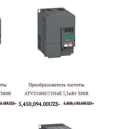
оты
Преобразователь частоты
 380В
ATV310HU75N4E 7,5кВт 380В
05.00UZS-
5,450,094.00UZS-
5,808,130.00UZS-