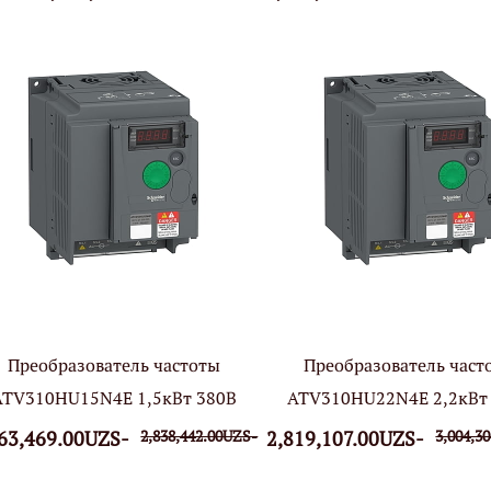
Преобразователь частоты
Преобразователь част
ATV310HU15N4E 1,5кВт 380В
ATV310HU22N4E 2,2кВт
63,469.00UZS-
2,838,442.00UZS-
2,819,107.00UZS-
3,004,3