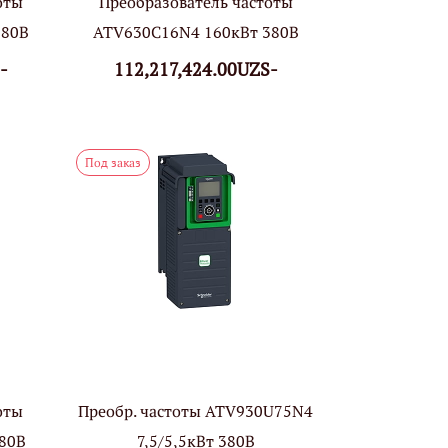
оты
Преобразователь частоты
380В
ATV630С16N4 160кВт 380В
-
112,217,424.00UZS-
Под заказ
оты
Преобр. частоты ATV930U75N4
380В
7,5/5,5кВт 380В