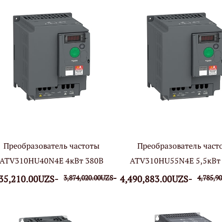
Преобразователь частоты
Преобразователь част
ATV310HU40N4E 4кВт 380В
ATV310HU55N4E 5,5кВт
35,210.00UZS-
3,874,020.00UZS-
4,490,883.00UZS-
4,785,9