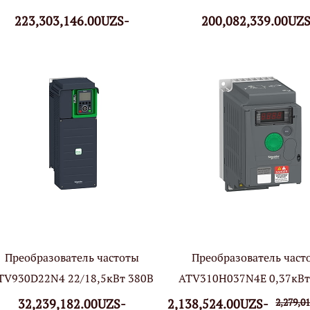
223,303,146.00UZS-
200,082,339.00UZS
Преобразователь частоты
Преобразователь част
TV930D22N4 22/18,5кВт 380В
ATV310H037N4E 0,37кВт
32,239,182.00UZS-
2,138,524.00UZS-
2,279,0