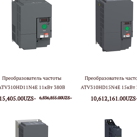
Преобразователь частоты
Преобразователь част
ATV310HD11N4E 11кВт 380В
ATV310HD15N4E 15кВт 
15,405.00UZS-
6,836,855.00UZS-
10,612,161.00UZS