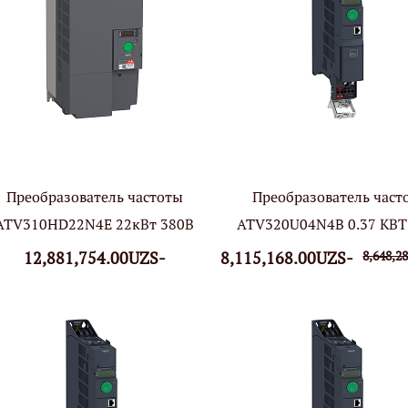
Преобразователь частоты
Преобразователь част
ATV310HD22N4E 22кВт 380В
ATV320U04N4B 0.37 КВТ
12,881,754.00UZS-
8,115,168.00UZS-
8,648,2