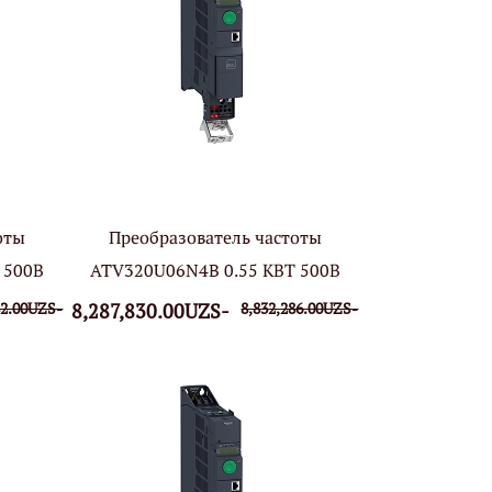
оты
Преобразователь частоты
 500В
ATV320U06N4B 0.55 КВТ 500В
82.00UZS-
8,287,830.00UZS-
8,832,286.00UZS-