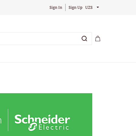
Sign In
Sign Up
UZS