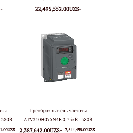
-
22,495,552.00UZS-
оты
Преобразователь частоты
 380В
ATV310H075N4E 0,75кВт 380В
11.00UZS-
2,387,642.00UZS-
2,544,495.00UZS-