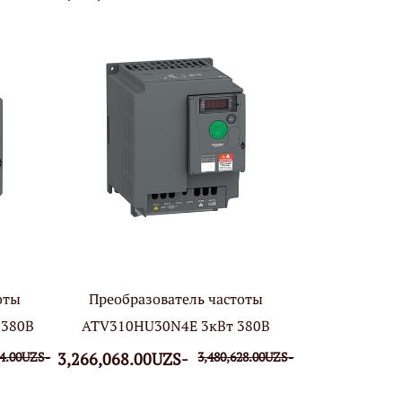
оты
Преобразователь частоты
 380В
ATV310HU30N4E 3кВт 380В
04.00UZS-
3,266,068.00UZS-
3,480,628.00UZS-