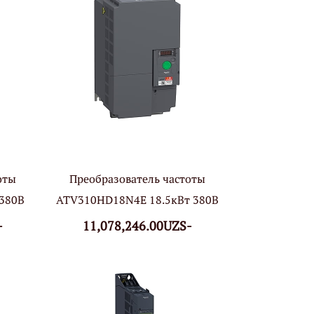
оты
Преобразователь частоты
380В
ATV310HD18N4E 18.5кВт 380В
-
11,078,246.00UZS-