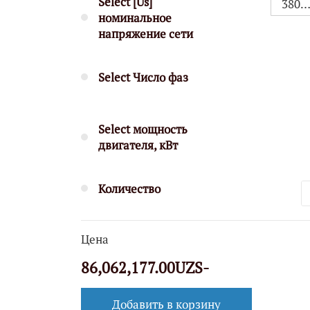
Select [Us]
380…5
номинальное
напряжение сети
Select Число фаз
Select мощность
двигателя, кВт
Количество
Цена
86,062,177.00UZS-
Добавить в корзину