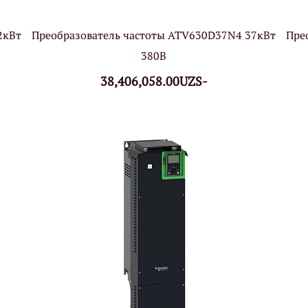
2кВт
Преобразователь частоты ATV630D37N4 37кВт
Пре
380В
38,406,058.00UZS-