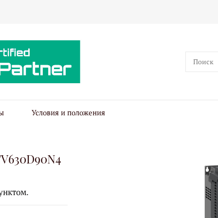
ы
Условия и положения
TV630D90N4
унктом.