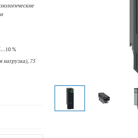
хнологические
и
5...10 %
 нагрузка), 75